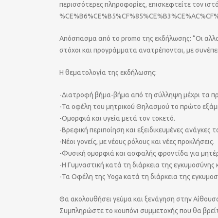
περισσότερες πληροφορίες, επισκεφτείτε τον ισ
%CE%B6%CE%B5%CF%85%CE%B3%CE%AC%CF%8
Απόσπασμα από το promo της εκδήλωσης: “Οι αλλαγ
στόχοι και προγράμματα ανατρέπονται, με συνέπει
Η θεματολογία της εκδήλωσης:
-Διατροφή βήμα-βήμα από τη σύλληψη μέχρι τα π
-Τα οφέλη του μητρικού Θηλασμού το πρώτο εξάμ
-Ομορφιά και υγεία μετά τον τοκετό.
-Βρεφική περιποίηση και εξειδικευμένες ανάγκες 
-Νέοι γονείς, με νέους ρόλους και νέες προκλήσεις.
-Φυσική ομορφιά και ασφαλής φροντίδα για μητέρ
-Η Γυμναστική κατά τη διάρκεια της εγκυμοσύνης κ
-Τα Οφέλη της Yoga κατά τη διάρκεια της εγκυμοσ
Θα ακολουθήσει γεύμα και ξενάγηση στην Αίθουσ
Συμπληρώστε το κουπόνι συμμετοχής που θα βρεί