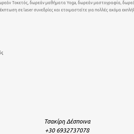
ωρεάν Τοκετός, δωρεάν μαθήματα Yoga, δωρεάν μαστογραφία, δωρεά
κπτωση σε laser συνεδρίες και ετοιμαστείτε για πολλές ακόμα εκπλήξ
ίς
Τσακίρη Δέσποινα
+30 6932737078