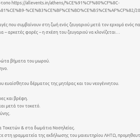
τότοπο https://allevents.in/athens/%CE%91%CF%80%CF%8C-
1%CE%B9-%CE%B3%CE%BF%CE%BD%CE%B5%CE%AF%CF%82/200
ές που συμβαίνουν στη ζωή ενός ζευγαριού μετά τον ερχομό ενός παιδ
α – αρκετές φορές – η σχέση του ζευγαριού να κλονίζεται…
ρώτα βήματα του μωρού.
ηνο.
του ευαίσθητου δέρματος της μητέρας και του νεογέννητου.
ες και βρέφη.
αι μετά τον τοκετό.
ύνης.
α Τοκετών & στα δωμάτια Νοσηλείας.
τε στη γραμματεία της εκδήλωσης του μαιευτηρίου ΛΗΤΩ, προμηθευτ